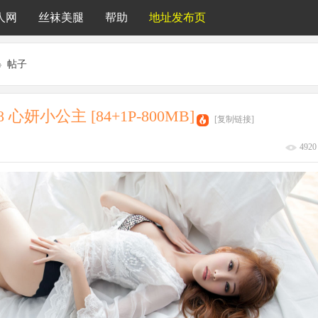
人网
丝袜美腿
帮助
地址发布页
›
帖子
48 心妍小公主 [84+1P-800MB]
[复制链接]
4920