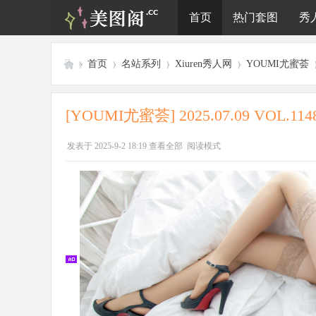
首页
热门套图
秀
»
首页
›
名站系列
›
Xiuren秀人网
›
YOUMI尤蜜荟
美
图
[YOUMI尤蜜荟] 2025.07.09 VOL.11
阁
发表于 2025-9-2 18:19
查看全部
阅读模式