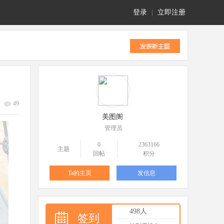
登录
|
立即注册
49
美图阁
管理员
0
2363166
主题
回帖
积分
Ta的主页
发信息
498人
签到